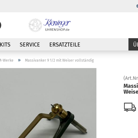
Sprache auswählen
KITS
SERVICE
ERSATZTEILE
Ü
Lieferland
»
 M-Werke
Massivanker 9 1/2 mit Weiser vollständig
(Art.Nr
Massi
Weise
Konto erstellen
Passwort vergessen?