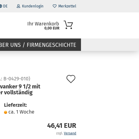
DE
Kundenlogin
Merkzettel
Ihr Warenkorb
0,00 EUR
BER UNS / FIRMENGESCHICHTE
Auf
.:
B-0429-010
)
vanker 9 1/2 mit
den
r vollständig
Merkzettel
Lieferzeit:
ca. 1 Woche
46,41 EUR
zzgl.
Versand